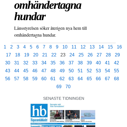
omhändertagna
hundar
Länsstyrelsen söker återigen nya hem till
omhändertagna hundar.
1
2
3
4
5
6
7
8
9
10
11
12
13
14
15
16
17
18
19
20
21
22
23
24
25
26
27
28
29
30
31
32
33
34
35
36
37
38
39
40
41
42
43
44
45
46
47
48
49
50
51
52
53
54
55
56
57
58
59
60
61
62
63
64
65
66
67
68
69
70
SENASTE TIDNINGEN