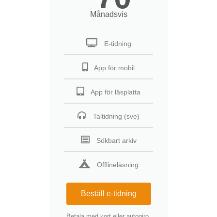
Månadsvis
E-tidning
App för mobil
App för läsplatta
Taltidning (sve)
Sökbart arkiv
Offlineläsning
Beställ e-tidning
Betala med kort eller autogiro.