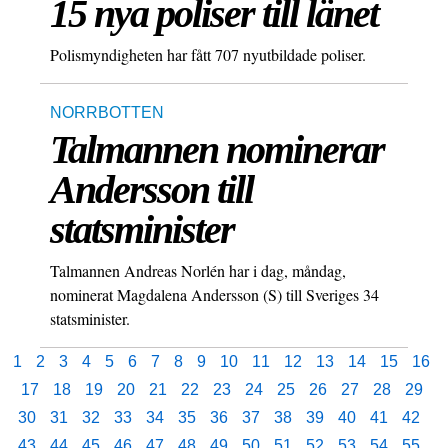
15 nya poliser till länet
Polismyndigheten har fått 707 nyutbildade poliser.
NORRBOTTEN
Talmannen nominerar
Andersson till
statsminister
Talmannen Andreas Norlén har i dag, måndag,
nominerat Magdalena Andersson (S) till Sveriges 34
statsminister.
1
2
3
4
5
6
7
8
9
10
11
12
13
14
15
16
17
18
19
20
21
22
23
24
25
26
27
28
29
30
31
32
33
34
35
36
37
38
39
40
41
42
43
44
45
46
47
48
49
50
51
52
53
54
55