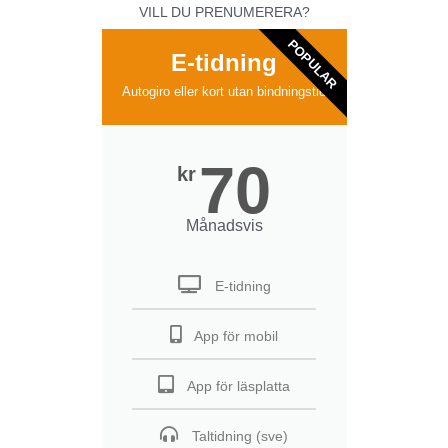
VILL DU PRENUMERERA?
POPULAR
E-tidning
Autogiro eller kort utan bindningstid
70
kr
Månadsvis
E-tidning
App för mobil
App för läsplatta
Taltidning (sve)