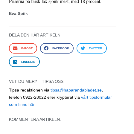
Priserna på färsk lax sjönk mest, med 18 procent.
Eva Spiik
DELA DEN HÄR ARTIKELN:
E-POST
FACEBOOK
TWITTER
LINKEDIN
VET DU MER? – TIPSA OSS!
Tipsa redaktionen via
tipsa@haparandabladet.se
,
telefon 0922-28022 eller krypterat via
vårt tipsformulär
som finns här
.
KOMMENTERA ARTIKELN: