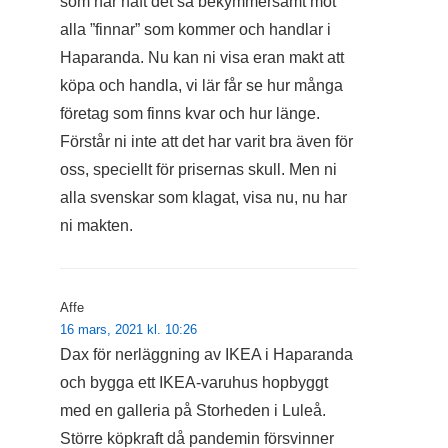
som har haft det så bekymmersamt mot
alla ”finnar” som kommer och handlar i
Haparanda. Nu kan ni visa eran makt att
köpa och handla, vi lär får se hur många
företag som finns kvar och hur länge.
Förstår ni inte att det har varit bra även för
oss, speciellt för prisernas skull. Men ni
alla svenskar som klagat, visa nu, nu har
ni makten.
Affe
16 mars, 2021 kl. 10:26
Dax för nerläggning av IKEA i Haparanda
och bygga ett IKEA-varuhus hopbyggt
med en galleria på Storheden i Luleå.
Större köpkraft då pandemin försvinner