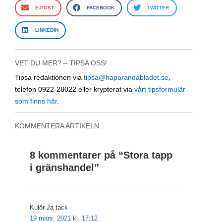
E-POST
FACEBOOK
TWITTER
LINKEDIN
VET DU MER? – TIPSA OSS!
Tipsa redaktionen via
tipsa@haparandabladet.se
,
telefon 0922-28022 eller krypterat via
vårt tipsformulär
som finns här
.
KOMMENTERA ARTIKELN:
8 kommentarer på “
Stora tapp
i gränshandel
”
Kulör Ja tack
19 mars, 2021 kl. 17:12