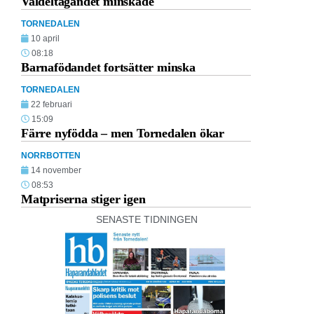
Valdeltagandet minskade
TORNEDALEN
10 april
08:18
Barnafödandet fortsätter minska
TORNEDALEN
22 februari
15:09
Färre nyfödda – men Tornedalen ökar
NORRBOTTEN
14 november
08:53
Matpriserna stiger igen
SENASTE TIDNINGEN