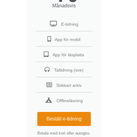
Månadsvis
E-tidning
App för mobil
App för läsplatta
Taltidning (sve)
Sökbart arkiv
Offlineläsning
Beställ e-tidning
Betala med kort eller autogiro.