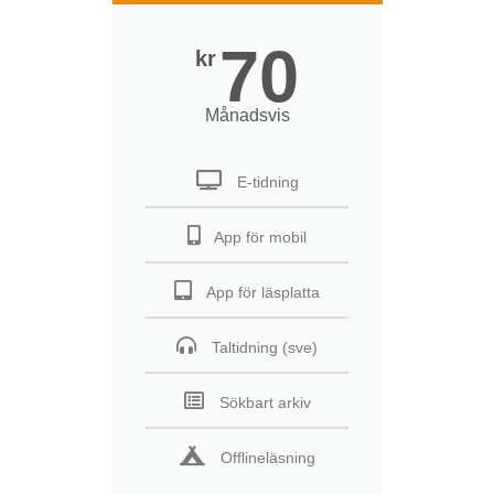
70
kr
Månadsvis
E-tidning
App för mobil
App för läsplatta
Taltidning (sve)
Sökbart arkiv
Offlineläsning