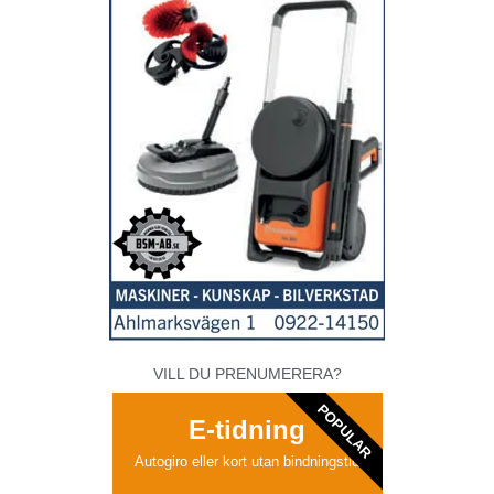
VILL DU PRENUMERERA?
POPULAR
E-tidning
Autogiro eller kort utan bindningstid