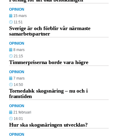
OPINION
15 mars
11:51
Sverige är och förblir vår närmaste
samarbetspartner
OPINION
8 mars
21:15
Timmerpriserna borde vara högre
OPINION
7 mars
14:50
Tornedalsk skogsnäring – nu och i
framtiden
OPINION
21 februari
16:01
Hur ska skogsnäringen utvecklas?
OPINION