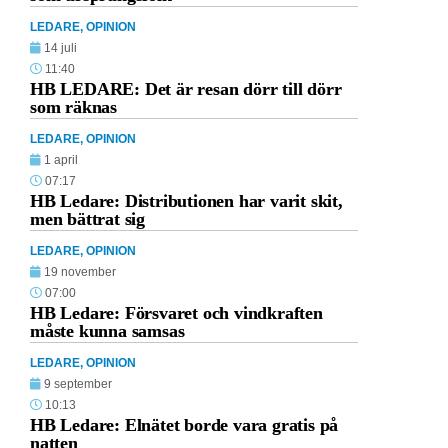
LEDARE
,
OPINION
14 juli
11:40
HB LEDARE: Det är resan dörr till dörr
som räknas
LEDARE
,
OPINION
1 april
07:17
HB Ledare: Distributionen har varit skit,
men bättrat sig
LEDARE
,
OPINION
19 november
07:00
HB Ledare: Försvaret och vindkraften
måste kunna samsas
LEDARE
,
OPINION
9 september
10:13
HB Ledare: Elnätet borde vara gratis på
natten