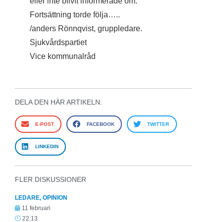
eller inte blivit informerade om.
Fortsättning torde följa…..
/anders Rönnqvist, gruppledare.
Sjukvårdspartiet
Vice kommunalråd
DELA DEN HÄR ARTIKELN:
E-POST
FACEBOOK
TWITTER
LINKEDIN
FLER DISKUSSIONER
LEDARE
,
OPINION
11 februari
22:13