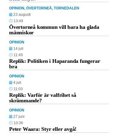
OPINION
,
ÖVERTORNEÅ
,
TORNEDALEN
23 augusti
13:49
Övertorneå kommun vill bara ha glada
människor
OPINION
14 juli
11:49
Replik: Politiken i Haparanda fungerar
bra
OPINION
4 juli
11:03
Replik: Varför är valfrihet så
skrämmande?
OPINION
27 juni
10:36
Peter Waara: Styr eller avgå!