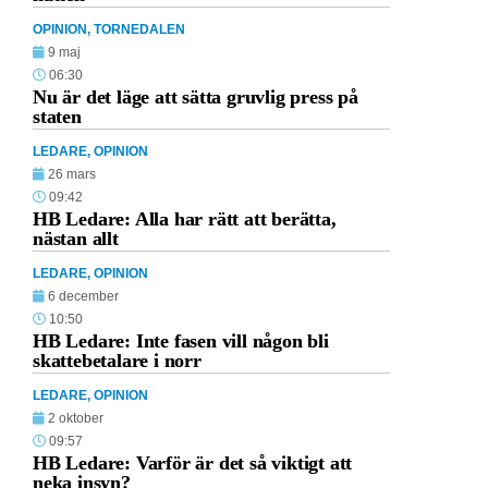
OPINION
,
TORNEDALEN
9 maj
06:30
Nu är det läge att sätta gruvlig press på
staten
LEDARE
,
OPINION
26 mars
09:42
HB Ledare: Alla har rätt att berätta,
nästan allt
LEDARE
,
OPINION
6 december
10:50
HB Ledare: Inte fasen vill någon bli
skattebetalare i norr
LEDARE
,
OPINION
2 oktober
09:57
HB Ledare: Varför är det så viktigt att
neka insyn?