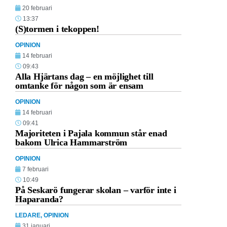
20 februari
13:37
(S)tormen i tekoppen!
OPINION
14 februari
09:43
Alla Hjärtans dag – en möjlighet till
omtanke för någon som är ensam
OPINION
14 februari
09:41
Majoriteten i Pajala kommun står enad
bakom Ulrica Hammarström
OPINION
7 februari
10:49
På Seskarö fungerar skolan – varför inte i
Haparanda?
LEDARE
,
OPINION
31 januari