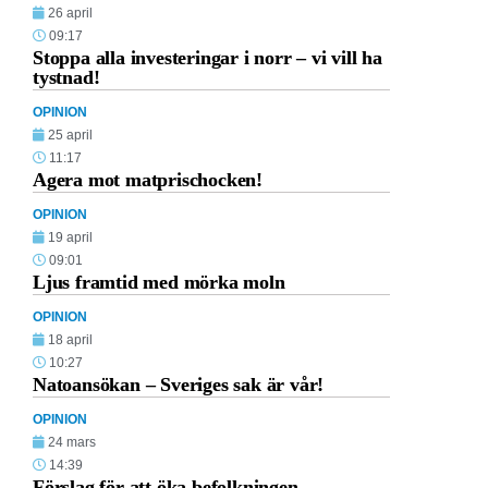
26 april
09:17
Stoppa alla investeringar i norr – vi vill ha
tystnad!
OPINION
25 april
11:17
Agera mot matprischocken!
OPINION
19 april
09:01
Ljus framtid med mörka moln
OPINION
18 april
10:27
Natoansökan – Sveriges sak är vår!
OPINION
24 mars
14:39
Förslag för att öka befolkningen