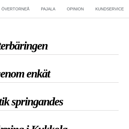
ÖVERTORNEÅ
PAJALA
OPINION
KUNDSERVICE
terbäringen
 genom enkät
tik springandes