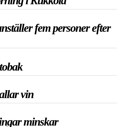
rning i Kukkola
ställer fem personer efter
 tobak
llar vin
ringar minskar