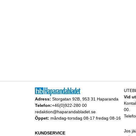
UTEB
Vid u
Adress:
Storgatan 92B, 953 31 Haparanda
Konta
Telefon:
+46(0)922-280 00
00.
redaktion@haparandabladet.se
Telefo
Öppet:
måndag-torsdag 08-17 fredag 08-16
Jos jä
KUNDSERVICE