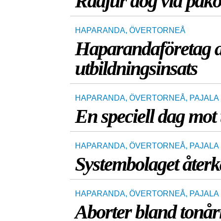
Rådjur dog vid påkö
HAPARANDA
,
ÖVERTORNEÅ
Haparandaföretag an
utbildningsinsats
HAPARANDA
,
ÖVERTORNEÅ
,
PAJALA
En speciell dag mot
HAPARANDA
,
ÖVERTORNEÅ
,
PAJALA
Systembolaget återka
HAPARANDA
,
ÖVERTORNEÅ
,
PAJALA
Aborter bland tonå