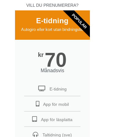
VILL DU PRENUMERERA?
POPULAR
E-tidning
Autogiro eller kort utan bindningstid
70
kr
Månadsvis
E-tidning
App för mobil
App för läsplatta
Taltidning (sve)