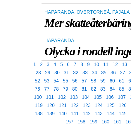
HAPARANDA
,
ÖVERTORNEÅ
,
PAJALA
Mer skatteåterbärin
HAPARANDA
Olycka i rondell in
1
2
3
4
5
6
7
8
9
10
11
12
13
28
29
30
31
32
33
34
35
36
37
52
53
54
55
56
57
58
59
60
61
6
76
77
78
79
80
81
82
83
84
85
8
100
101
102
103
104
105
106
107
119
120
121
122
123
124
125
126
138
139
140
141
142
143
144
145
157
158
159
160
161
16