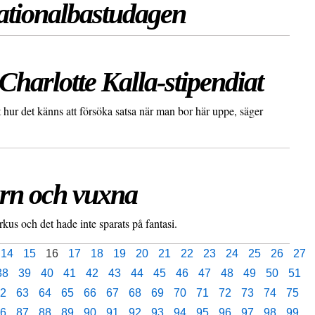
ationalbastudagen
Charlotte Kalla-stipendiat
t hur det känns att försöka satsa när man bor här uppe, säger
arn och vuxna
kus och det hade inte sparats på fantasi.
14
15
16
17
18
19
20
21
22
23
24
25
26
27
38
39
40
41
42
43
44
45
46
47
48
49
50
51
2
63
64
65
66
67
68
69
70
71
72
73
74
75
6
87
88
89
90
91
92
93
94
95
96
97
98
99