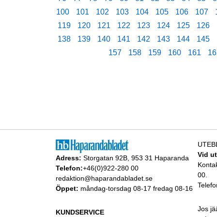
100
101
102
103
104
105
106
107
119
120
121
122
123
124
125
126
138
139
140
141
142
143
144
145
157
158
159
160
161
16
UTEB
Vid u
Adress:
Storgatan 92B, 953 31 Haparanda
Konta
Telefon:
+46(0)922-280 00
00.
redaktion@haparandabladet.se
Telefo
Öppet:
måndag-torsdag 08-17 fredag 08-16
Jos jä
KUNDSERVICE