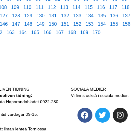
108
109
110
111
112
113
114
115
116
117
118
127
128
129
130
131
132
133
134
135
136
137
146
147
148
149
150
151
152
153
154
155
156
2
163
164
165
166
167
168
169
170
LIVEN TIDNING
SOCIALA MEDIER
tebliven tidning:
Vi finns också i sociala medier:
kta Haparandabladet 0922-280
ntid vardagar 09-15.
ät ilman lehteä Torniossa