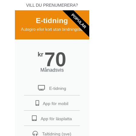
VILL DU PRENUMERERA?
POPULAR
E-tidning
Autogiro eller kort utan bindningstid
70
kr
Månadsvis
E-tidning
App för mobil
App för läsplatta
Taltidning (sve)