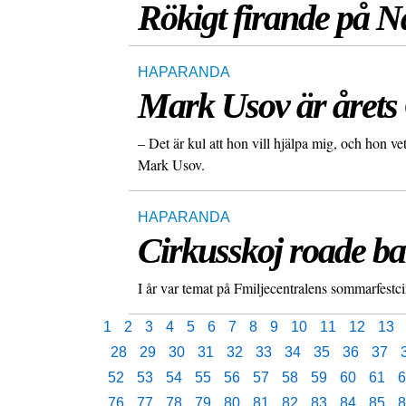
Rökigt firande på N
HAPARANDA
Mark Usov är årets 
– Det är kul att hon vill hjälpa mig, och hon ve
Mark Usov.
HAPARANDA
Cirkusskoj roade b
I år var temat på Fmiljecentralens sommarfestcir
1
2
3
4
5
6
7
8
9
10
11
12
13
28
29
30
31
32
33
34
35
36
37
52
53
54
55
56
57
58
59
60
61
6
76
77
78
79
80
81
82
83
84
85
8