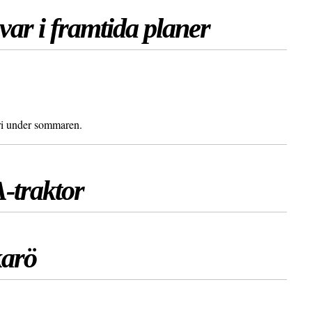
ar i framtida planer
ari under sommaren.
A-traktor
karö