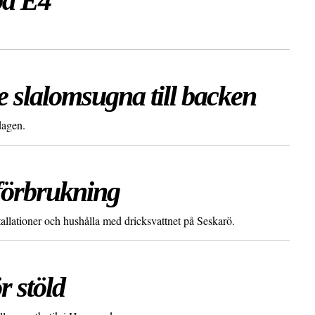
på E4
e slalomsugna till backen
dagen.
förbrukning
llationer och hushålla med dricksvattnet på Seskarö.
r stöld