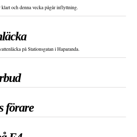
lart och denna vecka pågår inflyttning.
nläcka
attenläcka på Stationsgatan i Haparanda.
örbud
s förare