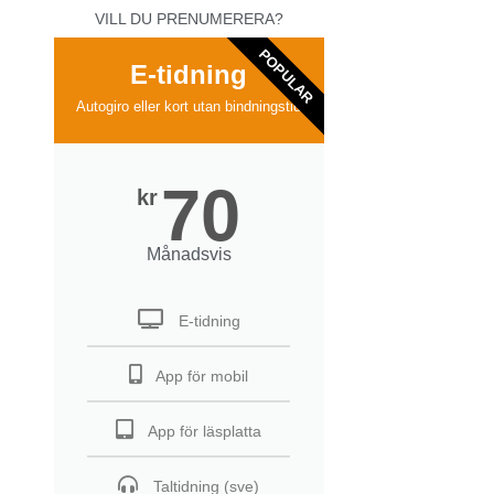
VILL DU PRENUMERERA?
POPULAR
E-tidning
Autogiro eller kort utan bindningstid
70
kr
Månadsvis
E-tidning
App för mobil
App för läsplatta
Taltidning (sve)