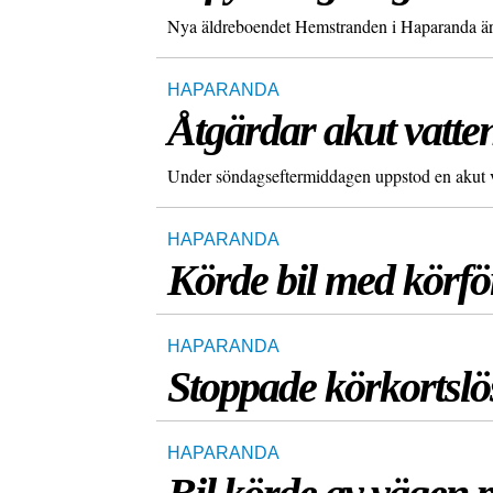
Nya äldreboendet Hemstranden i Haparanda är k
HAPARANDA
Åtgärdar akut vatte
Under söndagseftermiddagen uppstod en akut v
HAPARANDA
Körde bil med körf
HAPARANDA
Stoppade körkortslö
HAPARANDA