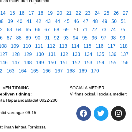
ll en matbutik i Haparanda.
14
15
16
17
18
19
20
21
22
23
24
25
26
27
38
39
40
41
42
43
44
45
46
47
48
49
50
51
2
63
64
65
66
67
68
69
70
71
72
73
74
75
6
87
88
89
90
91
92
93
94
95
96
97
98
99
108
109
110
111
112
113
114
115
116
117
118
127
128
129
130
131
132
133
134
135
136
137
146
147
148
149
150
151
152
153
154
155
156
2
163
164
165
166
167
168
169
170
LIVEN TIDNING
SOCIALA MEDIER
tebliven tidning:
Vi finns också i sociala medier:
kta Haparandabladet 0922-280
ntid vardagar 09-15.
ät ilman lehteä Torniossa