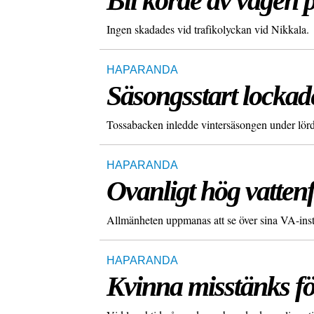
Bil körde av vägen 
Ingen skadades vid trafikolyckan vid Nikkala.
HAPARANDA
Säsongsstart lockad
Tossabacken inledde vintersäsongen under lör
HAPARANDA
Ovanligt hög vatten
Allmänheten uppmanas att se över sina VA-insta
HAPARANDA
Kvinna misstänks fö