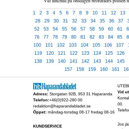
Vid lunchtid på onsdagen beordrades polisen ti
1
2
3
4
5
6
7
8
9
10
11
12
13
28
29
30
31
32
33
34
35
36
37
52
53
54
55
56
57
58
59
60
61
6
76
77
78
79
80
81
82
83
84
85
8
100
101
102
103
104
105
106
107
119
120
121
122
123
124
125
126
138
139
140
141
142
143
144
145
157
158
159
160
161
16
UTEB
Vid u
Adress:
Storgatan 92B, 953 31 Haparanda
Konta
Telefon:
+46(0)922-280 00
00.
redaktion@haparandabladet.se
Telefo
Öppet:
måndag-torsdag 08-17 fredag 08-16
Jos jä
KUNDSERVICE