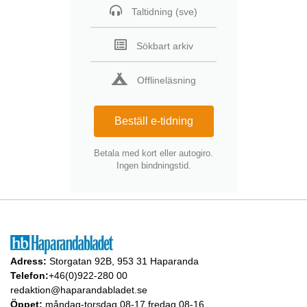
Taltidning (sve)
Sökbart arkiv
Offlineläsning
Beställ e-tidning
Betala med kort eller autogiro.
Ingen bindningstid.
Adress:
Storgatan 92B, 953 31 Haparanda
Telefon:
+46(0)922-280 00
redaktion@haparandabladet.se
Öppet:
måndag-torsdag 08-17 fredag 08-16