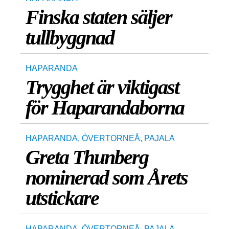
Finska staten säljer
tullbyggnad
HAPARANDA
Trygghet är viktigast
för Haparandaborna
HAPARANDA
,
ÖVERTORNEÅ
,
PAJALA
Greta Thunberg
nominerad som Årets
utstickare
HAPARANDA
,
ÖVERTORNEÅ
,
PAJALA