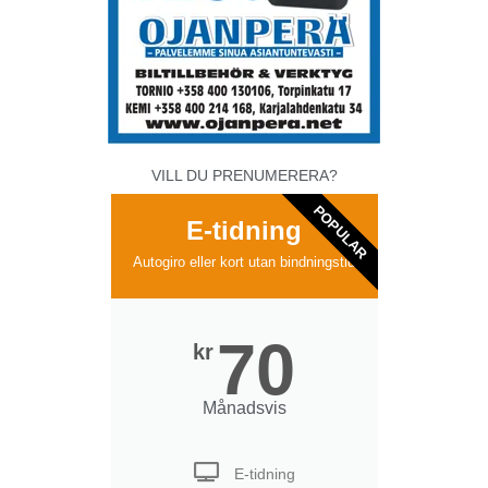
VILL DU PRENUMERERA?
POPULAR
E-tidning
Autogiro eller kort utan bindningstid
70
kr
Månadsvis
E-tidning