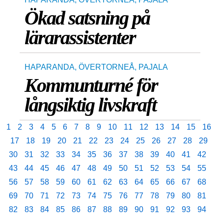
Ökad satsning på
lärarassistenter
HAPARANDA
,
ÖVERTORNEÅ
,
PAJALA
Kommunturné för
långsiktig livskraft
1
2
3
4
5
6
7
8
9
10
11
12
13
14
15
16
17
18
19
20
21
22
23
24
25
26
27
28
29
30
31
32
33
34
35
36
37
38
39
40
41
42
43
44
45
46
47
48
49
50
51
52
53
54
55
56
57
58
59
60
61
62
63
64
65
66
67
68
69
70
71
72
73
74
75
76
77
78
79
80
81
82
83
84
85
86
87
88
89
90
91
92
93
94