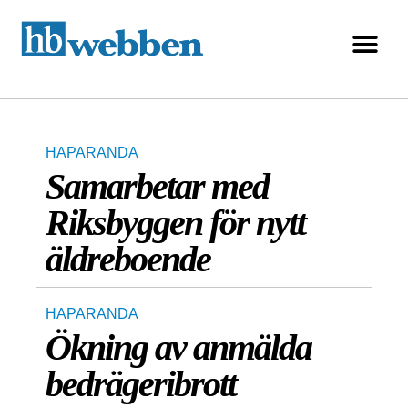
HAPARANDA
Samarbetar med
Riksbyggen för nytt
äldreboende
HAPARANDA
Ökning av anmälda
bedrägeribrott