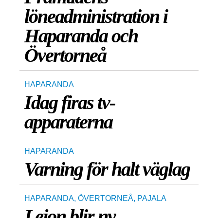
löneadministration i
Haparanda och
Övertorneå
HAPARANDA
Idag firas tv-
apparaterna
HAPARANDA
Varning för halt väglag
HAPARANDA
,
ÖVERTORNEÅ
,
PAJALA
Lejon blir ny