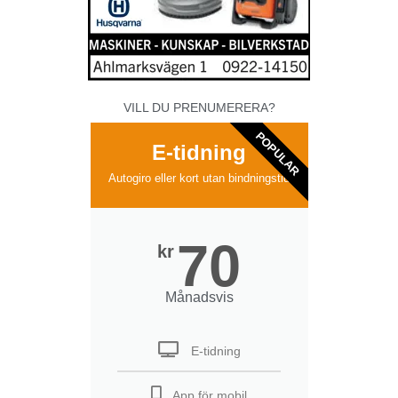
VILL DU PRENUMERERA?
POPULAR
E-tidning
Autogiro eller kort utan bindningstid
70
kr
Månadsvis
E-tidning
App för mobil