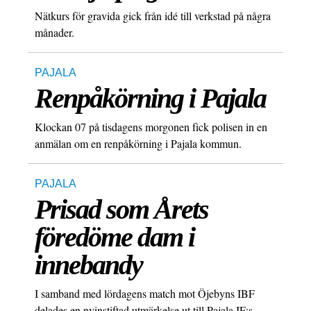
Nätkurs för gravida gick från idé till verkstad på några
månader.
PAJALA
Renpåkörning i Pajala
Klockan 07 på tisdagens morgonen fick polisen in en
anmälan om en renpåkörning i Pajala kommun.
PAJALA
Prisad som Årets
föredöme dam i
innebandy
I samband med lördagens match mot Öjebyns IBF
delades en nyinstiftad utmärkelse ut till Pajala IF:s