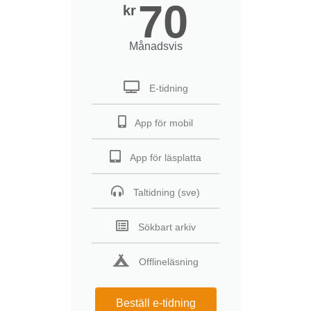
70
kr
Månadsvis
E-tidning
App för mobil
App för läsplatta
Taltidning (sve)
Sökbart arkiv
Offlineläsning
Beställ e-tidning