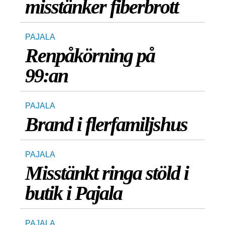
misstänker fiberbrott
PAJALA
Renpåkörning på
99:an
PAJALA
Brand i flerfamiljshus
PAJALA
Misstänkt ringa stöld i
butik i Pajala
PAJALA