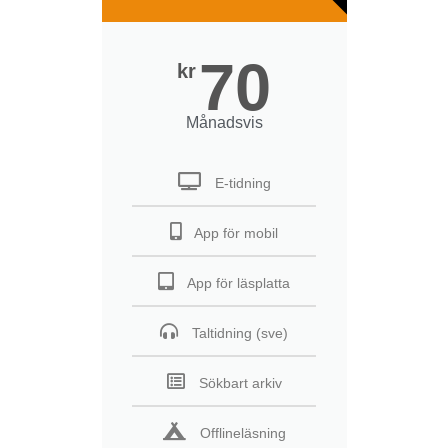
70
kr
Månadsvis
E-tidning
App för mobil
App för läsplatta
Taltidning (sve)
Sökbart arkiv
Offlineläsning