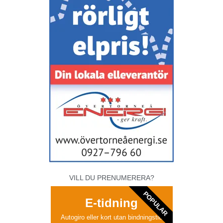
VILL DU PRENUMERERA?
POPULAR
E-tidning
Autogiro eller kort utan bindningstid