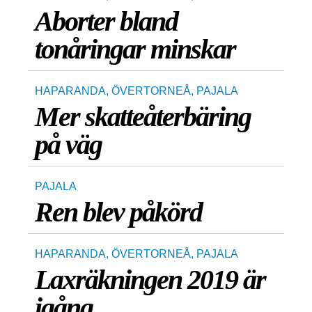
Aborter bland
tonåringar minskar
HAPARANDA
,
ÖVERTORNEÅ
,
PAJALA
Mer skatteåterbäring
på väg
PAJALA
Ren blev påkörd
HAPARANDA
,
ÖVERTORNEÅ
,
PAJALA
Laxräkningen 2019 är
igång