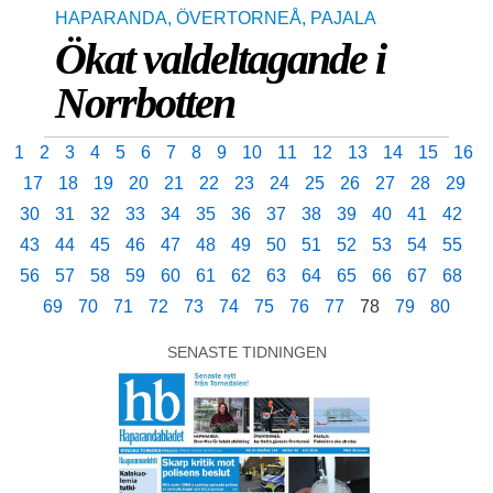
HAPARANDA
,
ÖVERTORNEÅ
,
PAJALA
Ökat valdeltagande i
Norrbotten
1
2
3
4
5
6
7
8
9
10
11
12
13
14
15
16
17
18
19
20
21
22
23
24
25
26
27
28
29
30
31
32
33
34
35
36
37
38
39
40
41
42
43
44
45
46
47
48
49
50
51
52
53
54
55
56
57
58
59
60
61
62
63
64
65
66
67
68
69
70
71
72
73
74
75
76
77
78
79
80
SENASTE TIDNINGEN