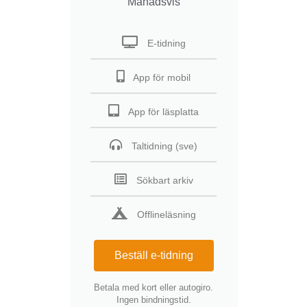
Månadsvis
E-tidning
App för mobil
App för läsplatta
Taltidning (sve)
Sökbart arkiv
Offlineläsning
Beställ e-tidning
Betala med kort eller autogiro.
Ingen bindningstid.