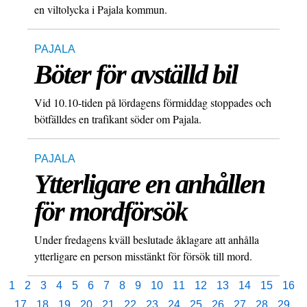
en viltolycka i Pajala kommun.
PAJALA
Böter för avställd bil
Vid 10.10-tiden på lördagens förmiddag stoppades och
bötfälldes en trafikant söder om Pajala.
PAJALA
Ytterligare en anhållen
för mordförsök
Under fredagens kväll beslutade åklagare att anhålla
ytterligare en person misstänkt för försök till mord.
1
2
3
4
5
6
7
8
9
10
11
12
13
14
15
16
17
18
19
20
21
22
23
24
25
26
27
28
29