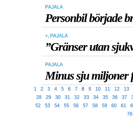
PAJALA
Personbil började b
+
,
PAJALA
”Gränser utan sjuk
PAJALA
Minus sju miljoner f
1
2
3
4
5
6
7
8
9
10
11
12
13
28
29
30
31
32
33
34
35
36
37
52
53
54
55
56
57
58
59
60
61
6
76