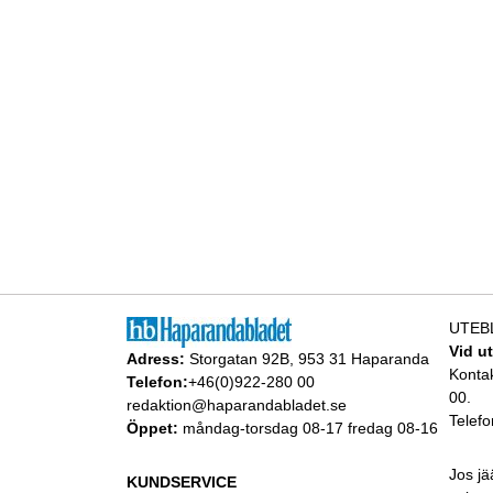
UTEB
Vid u
Adress:
Storgatan 92B, 953 31 Haparanda
Konta
Telefon:
+46(0)922-280 00
00.
redaktion@haparandabladet.se
Telefo
Öppet:
måndag-torsdag 08-17 fredag 08-16
Jos jä
KUNDSERVICE