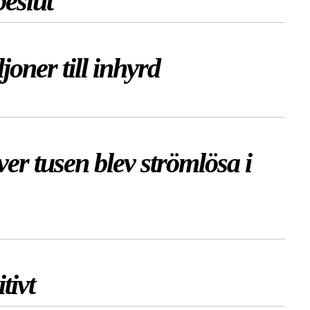
beslut
joner till inhyrd
tusen blev strömlösa i
tivt