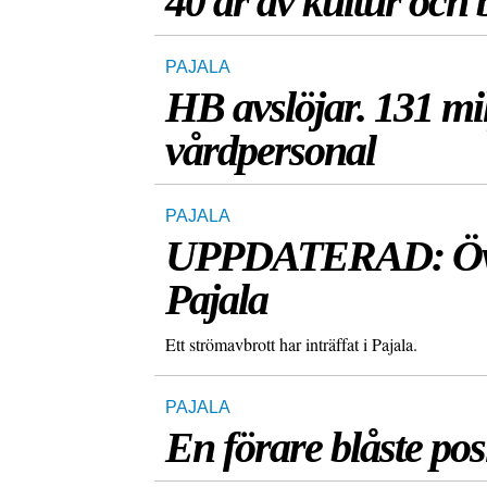
40 år av kultur och 
PAJALA
HB avslöjar. 131 mil
vårdpersonal
PAJALA
UPPDATERAD: Över 
Pajala
Ett strömavbrott har inträffat i Pajala.
PAJALA
En förare blåste posi