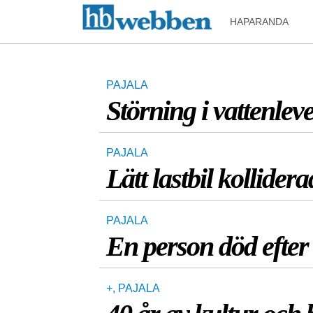
HAPARANDA
PAJALA
Störning i vattenle
PAJALA
Lätt lastbil kollide
PAJALA
En person död efter 
+
,
PAJALA