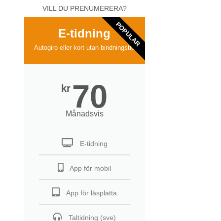
VILL DU PRENUMERERA?
POPULAR
E-tidning
Autogiro eller kort utan bindningstid
70
kr
Månadsvis
E-tidning
App för mobil
App för läsplatta
Taltidning (sve)