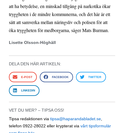
att ha betydelse, en minskad tillgång på narkotika ökar
tryggheten i de mindre kommunerna, och det här är ett
sätt att samverka mellan näringsliv och polisen för att
öka tryggheten för medborgarna, säger Mats Burman.
Lisette Olsson-Höghäll
DELA DEN HÄR ARTIKELN:
E-POST
FACEBOOK
TWITTER
LINKEDIN
VET DU MER? – TIPSA OSS!
Tipsa redaktionen via
tipsa@haparandabladet.se
,
telefon 0922-28022 eller krypterat via
vårt tipsformulär
som finns här
.