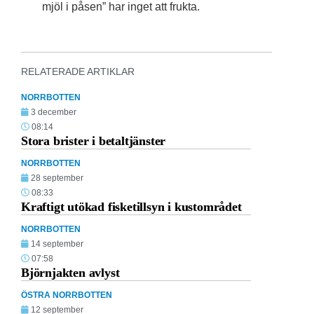
mjöl i påsen” har inget att frukta.
RELATERADE ARTIKLAR
NORRBOTTEN
3 december
08:14
Stora brister i betaltjänster
NORRBOTTEN
28 september
08:33
Kraftigt utökad fisketillsyn i kustområdet
NORRBOTTEN
14 september
07:58
Björnjakten avlyst
ÖSTRA NORRBOTTEN
12 september