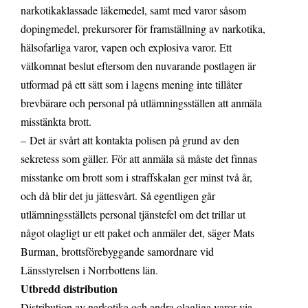
narkotikaklassade läkemedel, samt med varor såsom
dopingmedel, prekursorer för framställning av narkotika,
hälsofarliga varor, vapen och explosiva varor. Ett
välkomnat beslut eftersom den nuvarande postlagen är
utformad på ett sätt som i lagens mening inte tillåter
brevbärare och personal på utlämningsställen att anmäla
misstänkta brott.
– Det är svårt att kontakta polisen på grund av den
sekretess som gäller. För att anmäla så måste det finnas
misstanke om brott som i straffskalan ger minst två år,
och då blir det ju jättesvårt. Så egentligen går
utlämningsställets personal tjänstefel om det trillar ut
något olagligt ur ett paket och anmäler det, säger Mats
Burman, brottsförebyggande samordnare vid
Länsstyrelsen i Norrbottens län.
Utbredd distribution
Distribution av narkotika och andra olagliga varor via