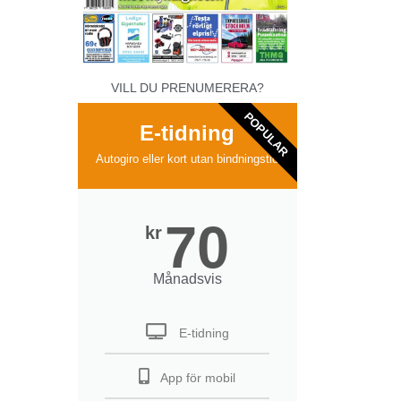
VILL DU PRENUMERERA?
POPULAR
E-tidning
Autogiro eller kort utan bindningstid
70
kr
Månadsvis
E-tidning
App för mobil