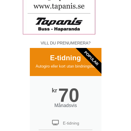
VILL DU PRENUMERERA?
POPULAR
E-tidning
Autogiro eller kort utan bindningstid
70
kr
Månadsvis
E-tidning