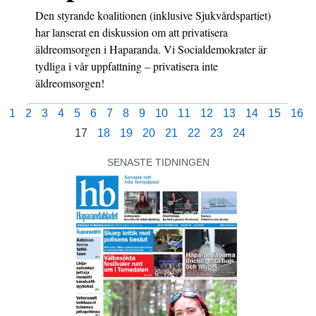
Den styrande koalitionen (inklusive Sjukvårdspartiet)
har lanserat en diskussion om att privatisera
äldreomsorgen i Haparanda. Vi Socialdemokrater är
tydliga i vår uppfattning – privatisera inte
äldreomsorgen!
1
2
3
4
5
6
7
8
9
10
11
12
13
14
15
16
17
18
19
20
21
22
23
24
SENASTE TIDNINGEN