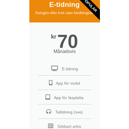
POPULAR
E-tidning
Autogiro eller kort utan bindningstid
70
kr
Månadsvis
E-tidning
App för mobil
App för läsplatta
Taltidning (sve)
Sökbart arkiv