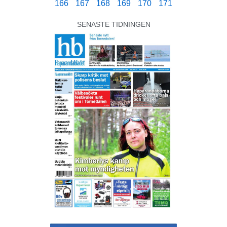
166
167
168
169
170
171
SENASTE TIDNINGEN