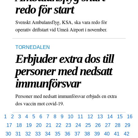
redo för start
Svenskt Ambulansflyg, KSA, ska vara redo för
operativ driftstart vid Umeå Airport i november.
TORNEDALEN
Erbjuder extra dos till
personer med nedsatt
immunförsvar
Personer med nedsatt immunförsvar erbjuds en extra
dos vaccin mot covid-19.
1
2
3
4
5
6
7
8
9
10
11
12
13
14
15
16
17
18
19
20
21
22
23
24
25
26
27
28
29
30
31
32
33
34
35
36
37
38
39
40
41
42