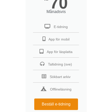
70
Månadsvis
E-tidning
App för mobil
App för läsplatta
Taltidning (sve)
Sökbart arkiv
Offlineläsning
Beställ e-tidning