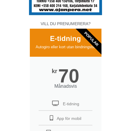
VILL DU PRENUMERERA?
POPULAR
E-tidning
Autogiro eller kort utan bindningstid
70
kr
Månadsvis
E-tidning
App för mobil