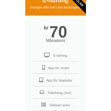
POPULAR
E-tidning
Autogiro eller kort utan bindningstid
70
kr
Månadsvis
E-tidning
App för mobil
App för läsplatta
Taltidning (sve)
Sökbart arkiv