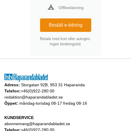
Offlineläsning
Beställ e-tidning
Betala med kort eller autogiro.
Ingen bindningstid.
Adress:
Storgatan 92B, 953 31 Haparanda
Telefon:
+46(0)922-280 00
redaktion@haparandabladet.se
Öppet:
måndag-torsdag 08-17 fredag 08-16
KUNDSERVICE
abonnemang@haparandabladet.se
Telefon:
+46(0)922-280 00