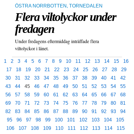
ÖSTRA NORRBOTTEN
,
TORNEDALEN
Flera viltolyckor under
fredagen
Under fredagens eftermiddag inträffade flera
viltolyckor i länet.
1
2
3
4
5
6
7
8
9
10
11
12
13
14
15
16
17
18
19
20
21
22
23
24
25
26
27
28
29
30
31
32
33
34
35
36
37
38
39
40
41
42
43
44
45
46
47
48
49
50
51
52
53
54
55
56
57
58
59
60
61
62
63
64
65
66
67
68
69
70
71
72
73
74
75
76
77
78
79
80
81
82
83
84
85
86
87
88
89
90
91
92
93
94
95
96
97
98
99
100
101
102
103
104
105
106
107
108
109
110
111
112
113
114
115