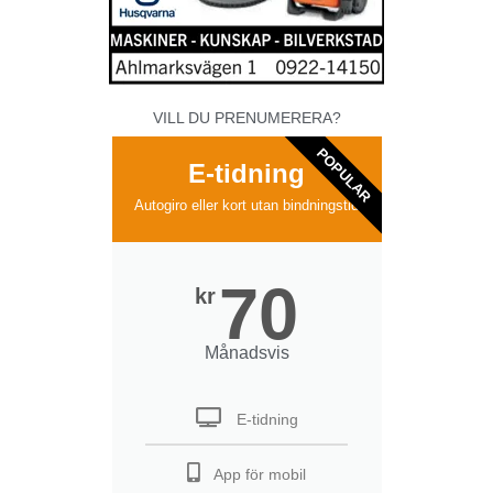
VILL DU PRENUMERERA?
POPULAR
E-tidning
Autogiro eller kort utan bindningstid
70
kr
Månadsvis
E-tidning
App för mobil