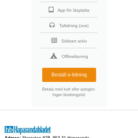
App för läsplatta
Taltidning (sve)
Sökbart arkiv
Offlineläsning
Beställ e-tidning
Betala med kort eller autogiro.
Ingen bindningstid.
Adress:
Storgatan 92B, 953 31 Haparanda