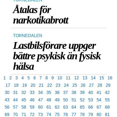
Åtalas för
narkotikabrott
TORNEDALEN
Lastbilsförare uppger
bättre psykisk än fysisk
hälsa
1
2
3
4
5
6
7
8
9
10
11
12
13
14
15
16
17
18
19
20
21
22
23
24
25
26
27
28
29
30
31
32
33
34
35
36
37
38
39
40
41
42
43
44
45
46
47
48
49
50
51
52
53
54
55
56
57
58
59
60
61
62
63
64
65
66
67
68
69
70
71
72
73
74
75
76
77
78
79
80
81