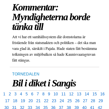
Kommentar:
Myndigheterna borde
tänka till
Att vi har ett samhällssystem där domstolarna är
fristående från statsmakten och politiken – det ska man
vara glad åt, särskilt i Pajala. Hade staten fått bestämma
tolkningen av miljöbalken så hade Kaunisvaaragruvan
fått stängas.
TORNEDALEN
Bil i diket i Sangis
1
2
3
4
5
6
7
8
9
10
11
12
13
14
15
16
17
18
19
20
21
22
23
24
25
26
27
28
29
30
31
32
33
34
35
36
37
38
39
40
41
42