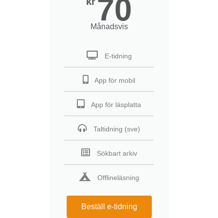
70
kr
Månadsvis
E-tidning
App för mobil
App för läsplatta
Taltidning (sve)
Sökbart arkiv
Offlineläsning
Beställ e-tidning