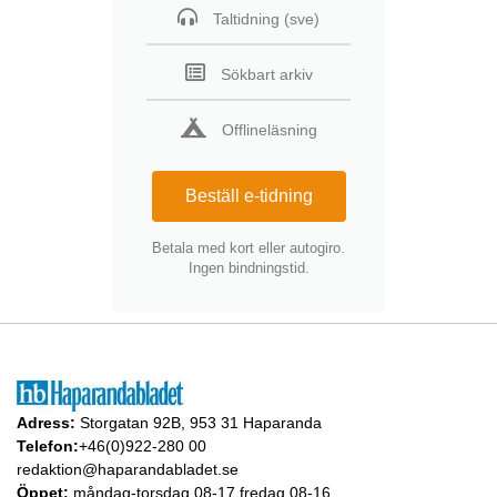
Taltidning (sve)
Sökbart arkiv
Offlineläsning
Beställ e-tidning
Betala med kort eller autogiro.
Ingen bindningstid.
Adress:
Storgatan 92B, 953 31 Haparanda
Telefon:
+46(0)922-280 00
redaktion@haparandabladet.se
Öppet:
måndag-torsdag 08-17 fredag 08-16