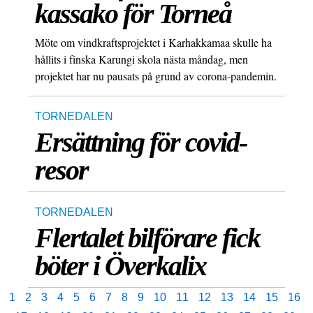
kassako för Torneå
Möte om vindkraftsprojektet i Karhakkamaa skulle ha
hållits i finska Karungi skola nästa måndag, men
projektet har nu pausats på grund av corona-pandemin.
TORNEDALEN
Ersättning för covid-
resor
TORNEDALEN
Flertalet bilförare fick
böter i Överkalix
1
2
3
4
5
6
7
8
9
10
11
12
13
14
15
16