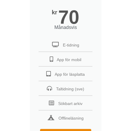
70
kr
Månadsvis
E-tidning
App för mobil
App för läsplatta
Taltidning (sve)
Sökbart arkiv
Offlineläsning