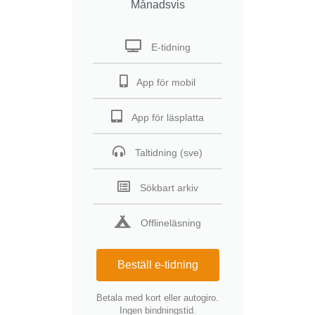
Månadsvis
E-tidning
App för mobil
App för läsplatta
Taltidning (sve)
Sökbart arkiv
Offlineläsning
Beställ e-tidning
Betala med kort eller autogiro.
Ingen bindningstid.