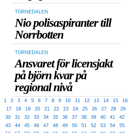
TORNEDALEN
Nio polisaspiranter till
Norrbotten
TORNEDALEN
Ansvaret för licensjakt
på björn kvar på
regional nivå
1
2
3
4
5
6
7
8
9
10
11
12
13
14
15
16
17
18
19
20
21
22
23
24
25
26
27
28
29
30
31
32
33
34
35
36
37
38
39
40
41
42
43
44
45
46
47
48
49
50
51
52
53
54
55