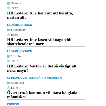
26 mars
09:42
HB Ledare: Alla har rätt att berätta,
nästan allt
LEDARE
,
OPINION
6 december
10:50
HB Ledare: Inte fasen vill någon bli
skattebetalare i norr
LEDARE
,
OPINION
2 oktober
09:57
HB Ledare: Varför är det så viktigt att
neka insyn?
OPINION
,
ÖVERTORNEÅ
,
TORNEDALEN
23 augusti
13:49
Övertorneå kommun vill bara ha glada
människor
OPINION