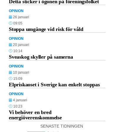
Detta sticker i ögonen på föreningsfolket
OPINION
26 januari
09:05
Stoppa umgänge vid risk för våld
OPINION
20 januari
10:14
Sveaskog skyller på samerna
OPINION
10 januari
15:09
Elpriskaoset i Sverige kan enkelt stoppas
OPINION
4 januari
10:23
Vi behöver en bred
energiöverenskommelse
SENASTE TIDNINGEN