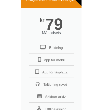
79
kr
Månadsvis
E-tidning
App för mobil
App för läsplatta
Taltidning (sve)
Sökbart arkiv
Offlineläsning