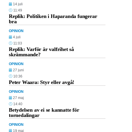
14 juli
11:49
Replik: Politiken i Haparanda fungerar
bra
OPINION
4 juli
11:03
Replik: Varför är valfrihet så
skrämmande?
OPINION
27 juni
10:36
Peter Waara: Styr eller avgå!
OPINION
27 maj
14:40
Betydelsen av ei se kannatte för
tornedalingar
OPINION
19 maj