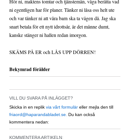
Hör ni, maktens tomtar och tjänstemän, våga berätta vad
ni egentligen har för planer. Tänker ni låsa oss helt ute
och var tänker ni att våra barn ska ta vägen då. Jag ska
snart betala för ett nytt idrottsår, är det månne dumt,
kanske stänger ni hallen redan imorgon.
SKÄMS PÅ ER och LÅS UPP DÖRREN!
Bekymrad förälder
VILL DU SVARA PÅ INLÄGGET?
Skicka in en replik
via vårt formulär
eller mejla den till
friaord@haparandabladet.se.
Du kan också
kommentera nedan:
KOMMENTERA ARTIKELN: