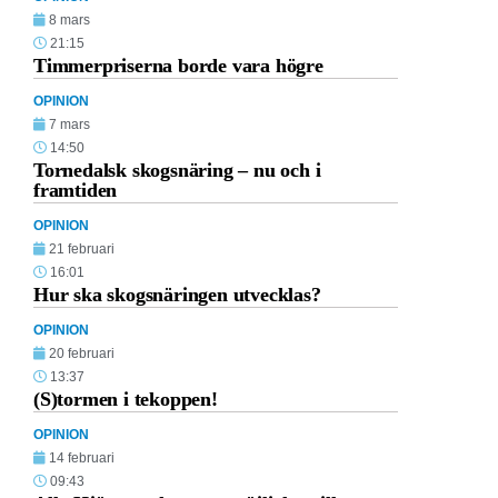
8 mars
21:15
Timmerpriserna borde vara högre
OPINION
7 mars
14:50
Tornedalsk skogsnäring – nu och i
framtiden
OPINION
21 februari
16:01
Hur ska skogsnäringen utvecklas?
OPINION
20 februari
13:37
(S)tormen i tekoppen!
OPINION
14 februari
09:43