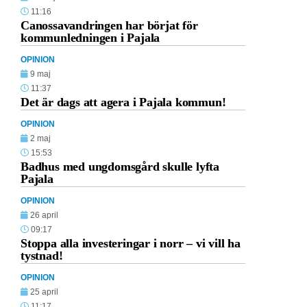
11:16
Canossavandringen har börjat för
kommunledningen i Pajala
OPINION
9 maj
11:37
Det är dags att agera i Pajala kommun!
OPINION
2 maj
15:53
Badhus med ungdomsgård skulle lyfta
Pajala
OPINION
26 april
09:17
Stoppa alla investeringar i norr – vi vill ha
tystnad!
OPINION
25 april
11:17