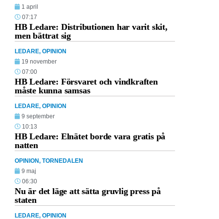
1 april
07:17
HB Ledare: Distributionen har varit skit,
men bättrat sig
LEDARE
,
OPINION
19 november
07:00
HB Ledare: Försvaret och vindkraften
måste kunna samsas
LEDARE
,
OPINION
9 september
10:13
HB Ledare: Elnätet borde vara gratis på
natten
OPINION
,
TORNEDALEN
9 maj
06:30
Nu är det läge att sätta gruvlig press på
staten
LEDARE
,
OPINION