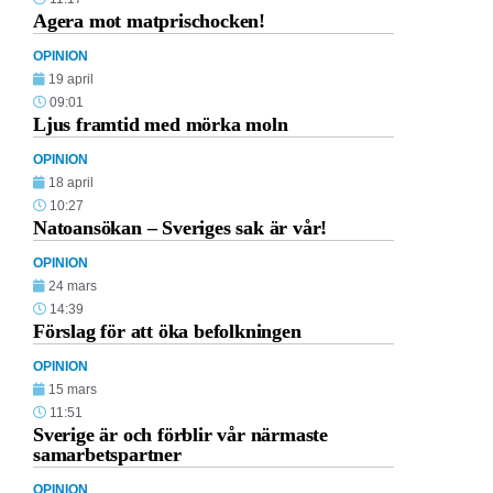
Agera mot matprischocken!
OPINION
19 april
09:01
Ljus framtid med mörka moln
OPINION
18 april
10:27
Natoansökan – Sveriges sak är vår!
OPINION
24 mars
14:39
Förslag för att öka befolkningen
OPINION
15 mars
11:51
Sverige är och förblir vår närmaste
samarbetspartner
OPINION