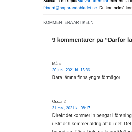
Skicka in en replik
via vårt formulär
eller mejla de
friaord@haparandabladet.se.
Du kan också ko
KOMMENTERA ARTIKELN:
9 kommentarer på “
Därför l
Måns
20 juni, 2021 kl. 15:36
Bara lämna finns yngre förmågor
Oscar 2
31 maj, 2021 kl. 08:17
Direkt det kommer in pengar i föreninga
i Strt och kommer aldrig att bli det. De
beundran. För att inte prata om Meän