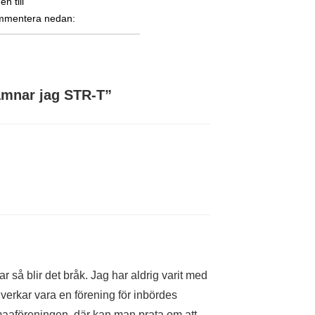
n till
mmentera nedan:
ämnar jag STR-T
”
r så blir det bråk. Jag har aldrig varit med
t verkar vara en förening för inbördes
maaföreningen, där kan man prata om att