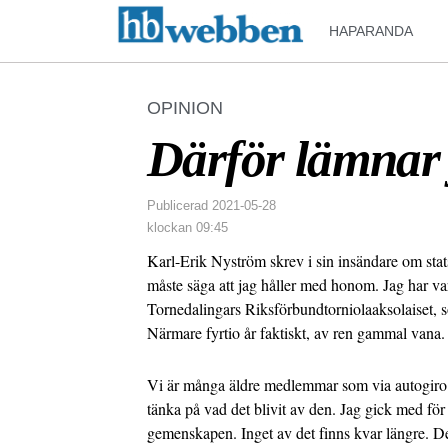
HAPARANDA
OPINION
Därför lämnar
Publicerad
2021-05-28
klockan
09:45
Karl-Erik Nyström skrev i sin insändare om st
måste säga att jag håller med honom. Jag har v
Tornedalingars Riksförbundtorniolaaksolaiset, s
Närmare fyrtio år faktiskt, av ren gammal vana.
Vi är många äldre medlemmar som via autogiro s
tänka på vad det blivit av den. Jag gick med för
gemenskapen. Inget av det finns kvar längre. Det 