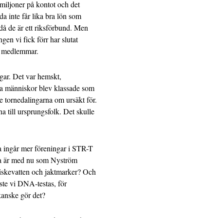
miljoner på kontot och det
da inte får lika bra lön som
då de är ett riksförbund. Men
gen vi fick förr har slutat
s medlemmar.
gar. Det var hemskt,
ra människor blev klassade som
e tornedalingarna om ursäkt för.
na till ursprungsfolk. Det skulle
ra ingår mer föreningar i STR-T
rna är med nu som Nyström
fiskevatten och jaktmarker? Och
ste vi DNA-testas, för
anske gör det?