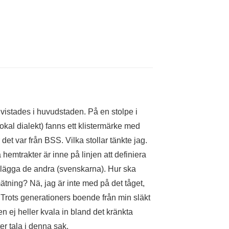
 vistades i huvudstaden. På en stolpe i
lokal dialekt) fanns ett klistermärke med
or det var från BSS. Vilka stollar tänkte jag.
hemtrakter är inne på linjen att definiera
dbelägga de andra (svenskarna). Hur ska
ätning? Nä, jag är inte med på det tåget,
m. Trots generationers boende från min släkt
en ej heller kvala in bland det kränkta
er tala i denna sak.