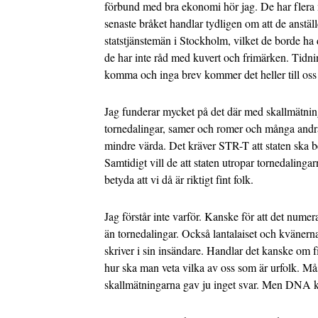
förbund med bra ekonomi hör jag. De har flera 
senaste bråket handlar tydligen om att de anställ
statstjänstemän i Stockholm, vilket de borde ha 
de har inte råd med kuvert och frimärken. Tidnin
komma och inga brev kommer det heller till os
Jag funderar mycket på det där med skallmätnin
tornedalingar, samer och romer och många and
mindre värda. Det kräver STR-T att staten ska b
Samtidigt vill de att staten utropar tornedalingar
betyda att vi då är riktigt fint folk.
Jag förstår inte varför. Kanske för att det nume
än tornedalingar. Också lantalaiset och kväne
skriver i sin insändare. Handlar det kanske om 
hur ska man veta vilka av oss som är urfolk. Må
skallmätningarna gav ju inget svar. Men DNA k