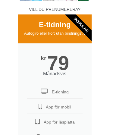
VILL DU PRENUMERERA?
POPULAR
E-tidning
Autogiro eller kort utan bindningstid
79
kr
Månadsvis
E-tidning
App för mobil
App för läsplatta