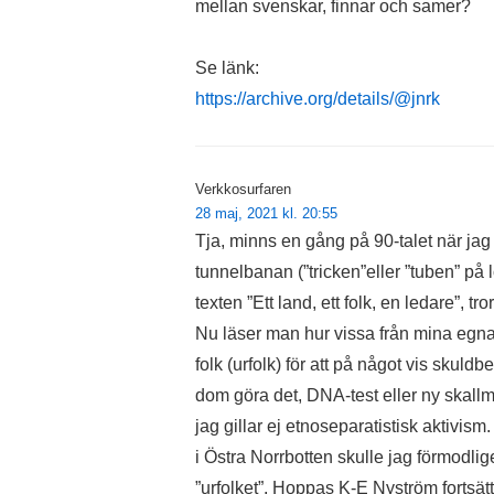
mellan svenskar, finnar och samer?
Se länk:
https://archive.org/details/@jnrk
Verkkosurfaren
28 maj, 2021 kl. 20:55
Tja, minns en gång på 90-talet när jag
tunnelbanan (”tricken”eller ”tuben” på 
texten ”Ett land, ett folk, en ledare”, tr
Nu läser man hur vissa från mina egna 
folk (urfolk) för att på något vis skul
dom göra det, DNA-test eller ny skallm
jag gillar ej etnoseparatistisk aktivis
i Östra Norrbotten skulle jag förmodlig
”urfolket”. Hoppas K-E Nyström fortsätt