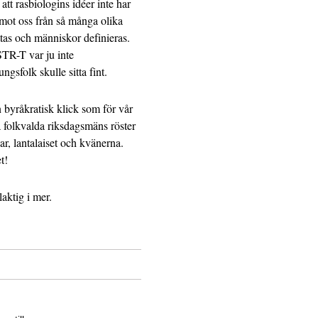
t rasbiologins idéer inte har
emot oss från så många olika
ttas och människor definieras.
STR-T var ju inte
gsfolk skulle sitta fint.
 byråkratisk klick som för vår
a folkvalda riksdagsmäns röster
r, lantalaiset och kvänerna.
t!
laktig i mer.