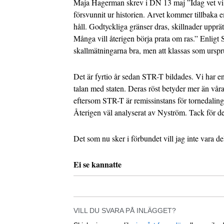
Maja Hagerman skrev i DN 13 maj ”Idag vet vi at
försvunnit ur historien. Arvet kommer tillbaka 
håll. Godtyckliga gränser dras, skillnader upprä
Många vill återigen börja prata om ras.” Enligt 
skallmätningarna bra, men att klassas som ursprun
Det är fyrtio år sedan STR-T bildades. Vi har en
talan med staten. Deras röst betyder mer än vår
eftersom STR-T är remissinstans för tornedalinga
Återigen väl analyserat av Nyström. Tack för de
Det som nu sker i förbundet vill jag inte vara de
Ei se kannatte
VILL DU SVARA PÅ INLÄGGET?