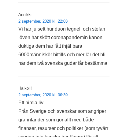
Annikki
2 september, 2020 kl. 22:03
Vi har ju sett hur duon tegnell och stefan
löven har skött coronapandemin kanon
duktiga dem har fått ihjäl bara
6000människör hittills och mer lär det bli
när dem två svenska gudar får bestämma
Ha koll!
2 september, 2020 kl. 06:39
Ett himla liv….
Från Sverige och svenskar som angriper
grannländer som gör allt med både
finanser, resurser och politiker (som tyvärr
sverige inte kanske har längre) för att