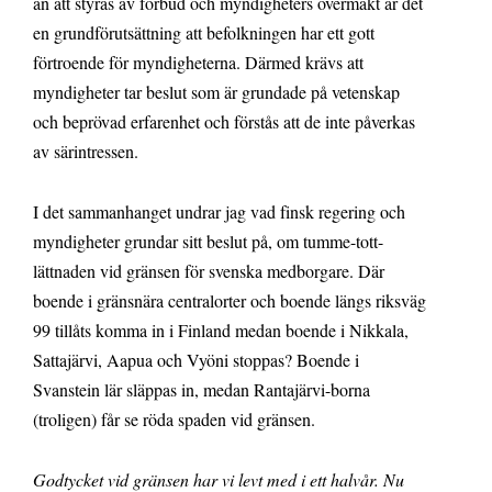
än att styras av förbud och myndigheters övermakt är det
en grundförutsättning att befolkningen har ett gott
förtroende för myndigheterna. Därmed krävs att
myndigheter tar beslut som är grundade på vetenskap
och beprövad erfarenhet och förstås att de inte påverkas
av särintressen.
I det sammanhanget undrar jag vad finsk regering och
myndigheter grundar sitt beslut på, om tumme-tott-
lättnaden vid gränsen för svenska medborgare. Där
boende i gränsnära centralorter och boende längs riksväg
99 tillåts komma in i Finland medan boende i Nikkala,
Sattajärvi, Aapua och Vyöni stoppas? Boende i
Svanstein lär släppas in, medan Rantajärvi-borna
(troligen) får se röda spaden vid gränsen.
Godtycket vid gränsen har vi levt med i ett halvår. Nu