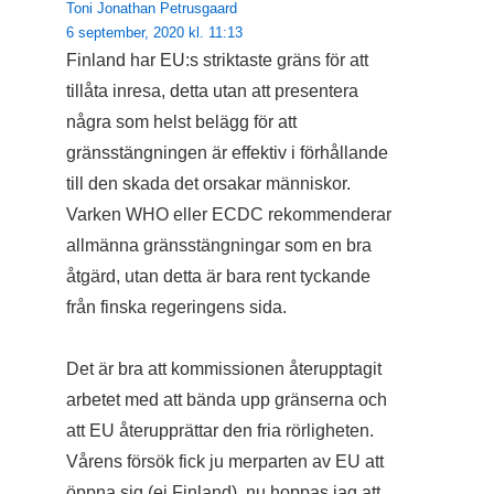
Toni Jonathan Petrusgaard
6 september, 2020 kl. 11:13
Finland har EU:s striktaste gräns för att
tillåta inresa, detta utan att presentera
några som helst belägg för att
gränsstängningen är effektiv i förhållande
till den skada det orsakar människor.
Varken WHO eller ECDC rekommenderar
allmänna gränsstängningar som en bra
åtgärd, utan detta är bara rent tyckande
från finska regeringens sida.
Det är bra att kommissionen återupptagit
arbetet med att bända upp gränserna och
att EU återupprättar den fria rörligheten.
Vårens försök fick ju merparten av EU att
öppna sig (ej Finland), nu hoppas jag att