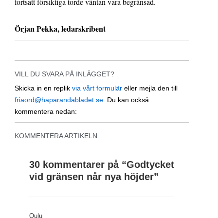
fortsatt försiktiga torde väntan vara begränsad.
Örjan Pekka, l
edarskribent
VILL DU SVARA PÅ INLÄGGET?
Skicka in en replik
via vårt formulär
eller mejla den till
friaord@haparandabladet.se.
Du kan också
kommentera nedan:
KOMMENTERA ARTIKELN:
30 kommentarer på “
Godtycket
vid gränsen når nya höjder
”
Oulu