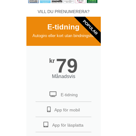
VILL DU PRENUMERERA?
POPULAR
E-tidning
Autogiro eller kort utan bindningstid
79
kr
Månadsvis
E-tidning
App för mobil
App för läsplatta