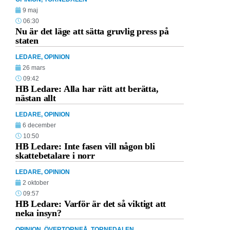
9 maj
06:30
Nu är det läge att sätta gruvlig press på
staten
LEDARE
,
OPINION
26 mars
09:42
HB Ledare: Alla har rätt att berätta,
nästan allt
LEDARE
,
OPINION
6 december
10:50
HB Ledare: Inte fasen vill någon bli
skattebetalare i norr
LEDARE
,
OPINION
2 oktober
09:57
HB Ledare: Varför är det så viktigt att
neka insyn?
OPINION
,
ÖVERTORNEÅ
,
TORNEDALEN