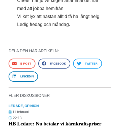
Chefer har ju verkligen anammat det här
med att jobba hemifrån.
Vilket lyx att nästan alltid få ha långt helg.
Ledig fredag och måndag.
DELA DEN HÄR ARTIKELN:
E-POST
FACEBOOK
TWITTER
LINKEDIN
FLER DISKUSSIONER
LEDARE
,
OPINION
11 februari
22:13
HB Ledare: Nu betalar vi kärnkraftspriser