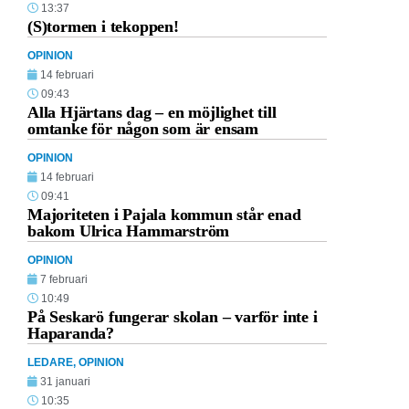
13:37
(S)tormen i tekoppen!
OPINION
14 februari
09:43
Alla Hjärtans dag – en möjlighet till
omtanke för någon som är ensam
OPINION
14 februari
09:41
Majoriteten i Pajala kommun står enad
bakom Ulrica Hammarström
OPINION
7 februari
10:49
På Seskarö fungerar skolan – varför inte i
Haparanda?
LEDARE
,
OPINION
31 januari
10:35