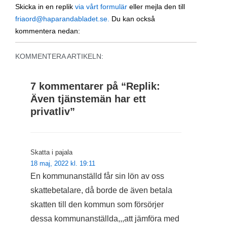
Skicka in en replik
via vårt formulär
eller mejla den till
friaord@haparandabladet.se.
Du kan också
kommentera nedan:
KOMMENTERA ARTIKELN:
7 kommentarer på “
Replik:
Även tjänstemän har ett
privatliv
”
Skatta i pajala
18 maj, 2022 kl. 19:11
En kommunanställd får sin lön av oss
skattebetalare, då borde de även betala
skatten till den kommun som försörjer
dessa kommunanställda,,,att jämföra med