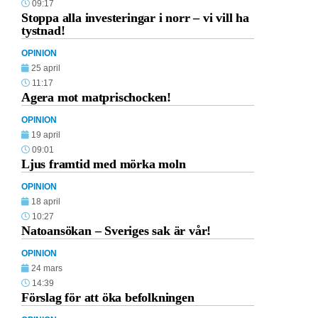
09:17
Stoppa alla investeringar i norr – vi vill ha
tystnad!
OPINION
25 april
11:17
Agera mot matprischocken!
OPINION
19 april
09:01
Ljus framtid med mörka moln
OPINION
18 april
10:27
Natoansökan – Sveriges sak är vår!
OPINION
24 mars
14:39
Förslag för att öka befolkningen