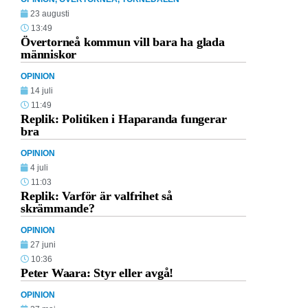
23 augusti
13:49
Övertorneå kommun vill bara ha glada
människor
OPINION
14 juli
11:49
Replik: Politiken i Haparanda fungerar
bra
OPINION
4 juli
11:03
Replik: Varför är valfrihet så
skrämmande?
OPINION
27 juni
10:36
Peter Waara: Styr eller avgå!
OPINION