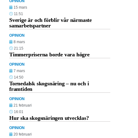
OPINION
15 mars
11:51
Sverige är och förblir vår närmaste
samarbetspartner
OPINION
8 mars
21:15
Timmerpriserna borde vara högre
OPINION
7 mars
14:50
Tornedalsk skogsnäring – nu och i
framtiden
OPINION
21 februari
16:01
Hur ska skogsnäringen utvecklas?
OPINION
20 februari