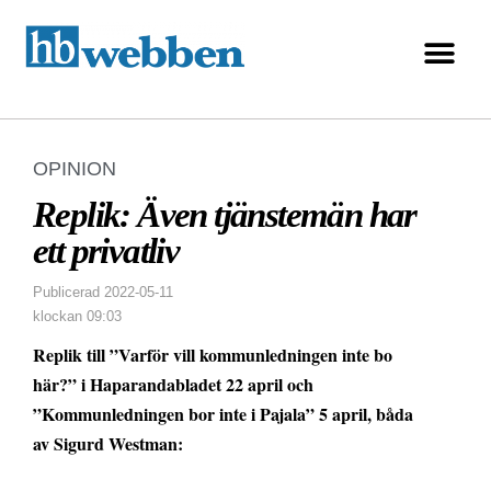
OPINION
Replik: Även tjänstemän har
ett privatliv
Publicerad
2022-05-11
klockan
09:03
Replik till ”Varför vill kommunledningen inte bo
här?” i Haparandabladet 22 april och
”Kommunledningen bor inte i Pajala” 5 april, båda
av Sigurd Westman: