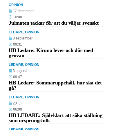
OPINION
17 december
10:00
Julmaten tackar för att du väljer svenskt
LEDARE
,
OPINION
8 september
09:31
HB Ledare: Kiruna lever och dör med
gruvan
LEDARE
,
OPINION
3 augusti
09:47
HB Ledare: Sommaruppehåll, hur ska det
gå?
LEDARE
,
OPINION
20 juli
06:00
HB LEDARE: Självklart att söka ställning
som ursprungsfolk
LEDARE
,
OPINION