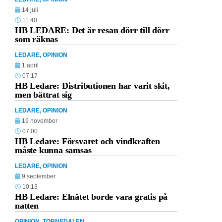
14 juli
11:40
HB LEDARE: Det är resan dörr till dörr
som räknas
LEDARE
,
OPINION
1 april
07:17
HB Ledare: Distributionen har varit skit,
men bättrat sig
LEDARE
,
OPINION
19 november
07:00
HB Ledare: Försvaret och vindkraften
måste kunna samsas
LEDARE
,
OPINION
9 september
10:13
HB Ledare: Elnätet borde vara gratis på
natten
OPINION
,
TORNEDALEN