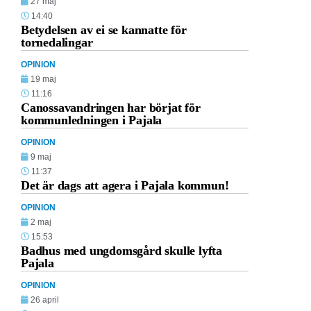
27 maj
14:40
Betydelsen av ei se kannatte för
tornedalingar
OPINION
19 maj
11:16
Canossavandringen har börjat för
kommunledningen i Pajala
OPINION
9 maj
11:37
Det är dags att agera i Pajala kommun!
OPINION
2 maj
15:53
Badhus med ungdomsgård skulle lyfta
Pajala
OPINION
26 april