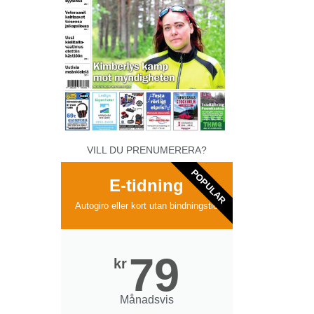
VILL DU PRENUMERERA?
POPULAR
E-tidning
Autogiro eller kort utan bindningstid
79
kr
Månadsvis