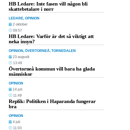
HB Ledare: Inte fasen vill någon bli
skattebetalare i norr
LEDARE
,
OPINION
2 oktober
09:57
HB Ledare: Varför är det så viktigt att
neka insyn?
OPINION
,
ÖVERTORNEÅ
,
TORNEDALEN
23 augusti
13:49
Övertorneå kommun vill bara ha glada
människor
OPINION
14 juli
11:49
Replik: Politiken i Haparanda fungerar
bra
OPINION
4 juli
11:03