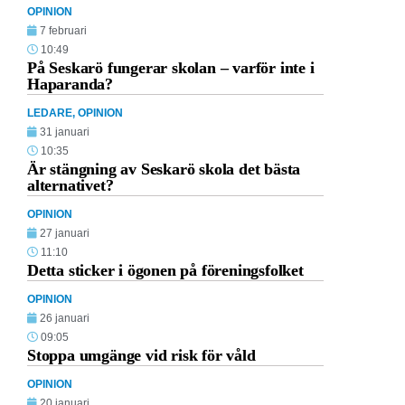
OPINION
7 februari
10:49
På Seskarö fungerar skolan – varför inte i
Haparanda?
LEDARE
,
OPINION
31 januari
10:35
Är stängning av Seskarö skola det bästa
alternativet?
OPINION
27 januari
11:10
Detta sticker i ögonen på föreningsfolket
OPINION
26 januari
09:05
Stoppa umgänge vid risk för våld
OPINION
20 januari