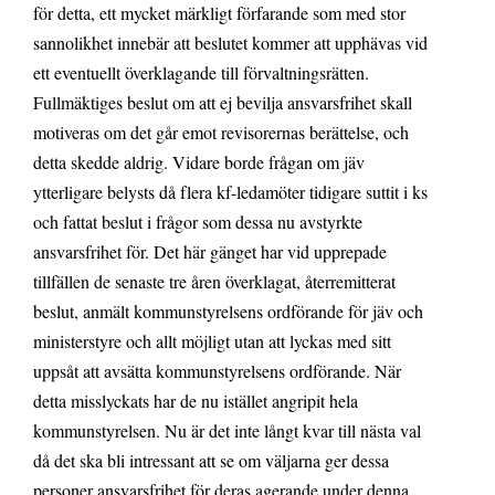
för detta, ett mycket märkligt förfarande som med stor
sannolikhet innebär att beslutet kommer att upphävas vid
ett eventuellt överklagande till förvaltningsrätten.
Fullmäktiges beslut om att ej bevilja ansvarsfrihet skall
motiveras om det går emot revisorernas berättelse, och
detta skedde aldrig. Vidare borde frågan om jäv
ytterligare belysts då flera kf-ledamöter tidigare suttit i ks
och fattat beslut i frågor som dessa nu avstyrkte
ansvarsfrihet för. Det här gänget har vid upprepade
tillfällen de senaste tre åren överklagat, återremitterat
beslut, anmält kommunstyrelsens ordförande för jäv och
ministerstyre och allt möjligt utan att lyckas med sitt
uppsåt att avsätta kommunstyrelsens ordförande. När
detta misslyckats har de nu istället angripit hela
kommunstyrelsen. Nu är det inte långt kvar till nästa val
då det ska bli intressant att se om väljarna ger dessa
personer ansvarsfrihet för deras agerande under denna