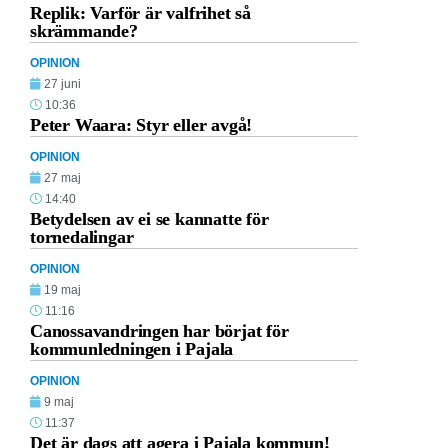
Replik: Varför är valfrihet så
skrämmande?
OPINION
27 juni
10:36
Peter Waara: Styr eller avgå!
OPINION
27 maj
14:40
Betydelsen av ei se kannatte för
tornedalingar
OPINION
19 maj
11:16
Canossavandringen har börjat för
kommunledningen i Pajala
OPINION
9 maj
11:37
Det är dags att agera i Pajala kommun!