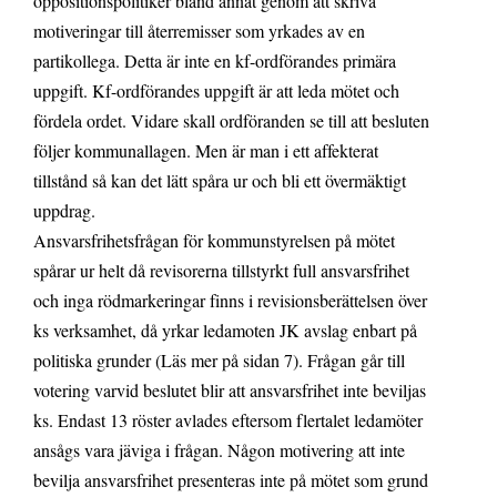
oppositionspolitiker bland annat genom att skriva
motiveringar till återremisser som yrkades av en
partikollega. Detta är inte en kf-ordförandes primära
uppgift. Kf-ordförandes uppgift är att leda mötet och
fördela ordet. Vidare skall ordföranden se till att besluten
följer kommunallagen. Men är man i ett affekterat
tillstånd så kan det lätt spåra ur och bli ett övermäktigt
uppdrag.
Ansvarsfrihetsfrågan för kommunstyrelsen på mötet
spårar ur helt då revisorerna tillstyrkt full ansvarsfrihet
och inga rödmarkeringar finns i revisionsberättelsen över
ks verksamhet, då yrkar ledamoten JK avslag enbart på
politiska grunder (Läs mer på sidan 7). Frågan går till
votering varvid beslutet blir att ansvarsfrihet inte beviljas
ks. Endast 13 röster avlades eftersom flertalet ledamöter
ansågs vara jäviga i frågan. Någon motivering att inte
bevilja ansvarsfrihet presenteras inte på mötet som grund