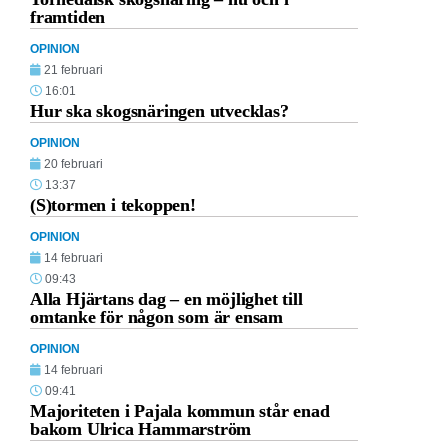
framtiden
OPINION
21 februari
16:01
Hur ska skogsnäringen utvecklas?
OPINION
20 februari
13:37
(S)tormen i tekoppen!
OPINION
14 februari
09:43
Alla Hjärtans dag – en möjlighet till
omtanke för någon som är ensam
OPINION
14 februari
09:41
Majoriteten i Pajala kommun står enad
bakom Ulrica Hammarström