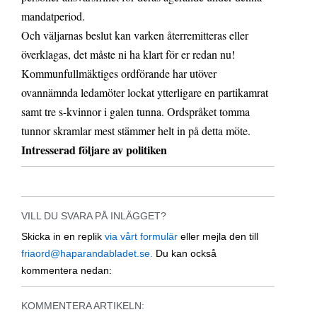
mandatperiod.
Och väljarnas beslut kan varken återremitteras eller
överklagas, det måste ni ha klart för er redan nu!
Kommunfullmäktiges ordförande har utöver
ovannämnda ledamöter lockat ytterligare en partikamrat
samt tre s-kvinnor i galen tunna. Ordspråket tomma
tunnor skramlar mest stämmer helt in på detta möte.
Intresserad följare av politiken
VILL DU SVARA PÅ INLÄGGET?
Skicka in en replik
via vårt formulär
eller mejla den till
friaord@haparandabladet.se.
Du kan också
kommentera nedan:
KOMMENTERA ARTIKELN: