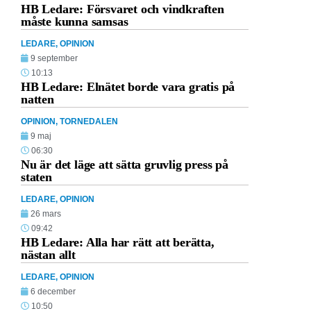
HB Ledare: Försvaret och vindkraften
måste kunna samsas
LEDARE
,
OPINION
9 september
10:13
HB Ledare: Elnätet borde vara gratis på
natten
OPINION
,
TORNEDALEN
9 maj
06:30
Nu är det läge att sätta gruvlig press på
staten
LEDARE
,
OPINION
26 mars
09:42
HB Ledare: Alla har rätt att berätta,
nästan allt
LEDARE
,
OPINION
6 december
10:50