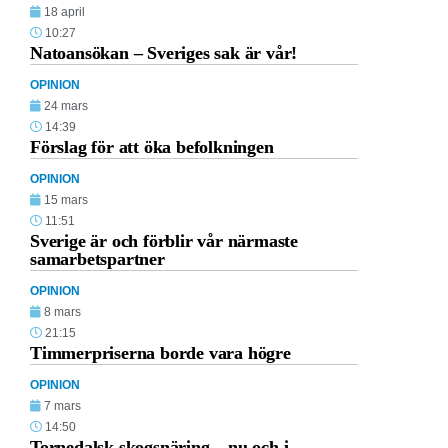
18 april
10:27
Natoansökan – Sveriges sak är vår!
OPINION
24 mars
14:39
Förslag för att öka befolkningen
OPINION
15 mars
11:51
Sverige är och förblir vår närmaste
samarbetspartner
OPINION
8 mars
21:15
Timmerpriserna borde vara högre
OPINION
7 mars
14:50
Tornedalsk skogsnäring – nu och i