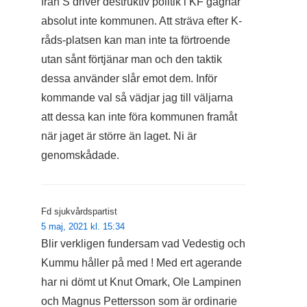
från S driver destruktiv politik i KF gagnar
absolut inte kommunen. Att sträva efter K-
råds-platsen kan man inte ta förtroende
utan sånt förtjänar man och den taktik
dessa använder slår emot dem. Inför
kommande val så vädjar jag till väljarna
att dessa kan inte föra kommunen framåt
när jaget är större än laget. Ni är
genomskådade.
Fd sjukvårdspartist
5 maj, 2021 kl. 15:34
Blir verkligen fundersam vad Vedestig och
Kummu håller på med ! Med ert agerande
har ni dömt ut Knut Omark, Ole Lampinen
och Magnus Pettersson som är ordinarie