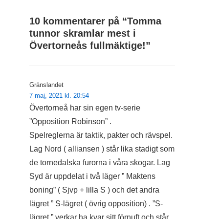
10 kommentarer på “
Tomma
tunnor skramlar mest i
Övertorneås fullmäktige!
”
Gränslandet
7 maj, 2021 kl. 20:54
Övertorneå har sin egen tv-serie
”Opposition Robinson” .
Spelreglerna är taktik, pakter och rävspel.
Lag Nord ( alliansen ) står lika stadigt som
de tornedalska furorna i våra skogar. Lag
Syd är uppdelat i två läger ” Maktens
boning” ( Sjvp + lilla S ) och det andra
lägret ” S-lägret ( övrig opposition) . ”S-
lägret ” verkar ha kvar sitt förnuft och står