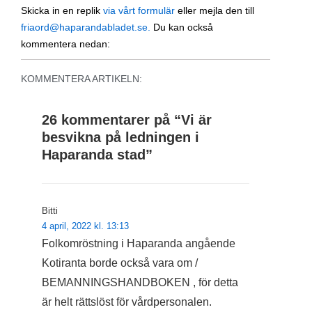
Skicka in en replik
via vårt formulär
eller mejla den till
friaord@haparandabladet.se.
Du kan också
kommentera nedan:
KOMMENTERA ARTIKELN:
26 kommentarer på “
Vi är
besvikna på ledningen i
Haparanda stad
”
Bitti
4 april, 2022 kl. 13:13
Folkomröstning i Haparanda angående
Kotiranta borde också vara om /
BEMANNINGSHANDBOKEN , för detta
är helt rättslöst för vårdpersonalen.