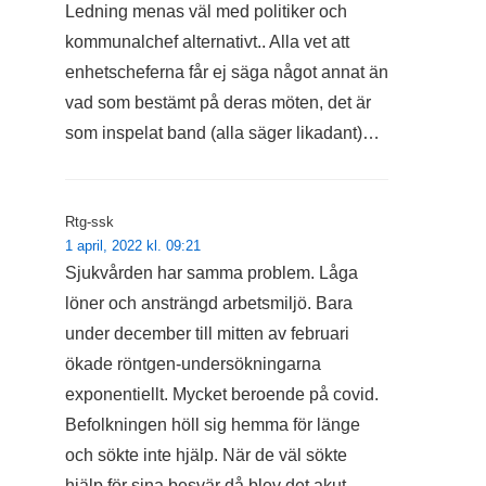
Ledning menas väl med politiker och
kommunalchef alternativt.. Alla vet att
enhetscheferna får ej säga något annat än
vad som bestämt på deras möten, det är
som inspelat band (alla säger likadant)…
Rtg-ssk
1 april, 2022 kl. 09:21
Sjukvården har samma problem. Låga
löner och ansträngd arbetsmiljö. Bara
under december till mitten av februari
ökade röntgen-undersökningarna
exponentiellt. Mycket beroende på covid.
Befolkningen höll sig hemma för länge
och sökte inte hjälp. När de väl sökte
hjälp för sina besvär då blev det akut.