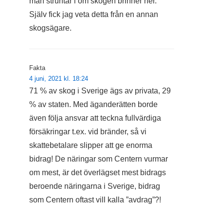
man struntar i om skogen brinner ner.
Själv fick jag veta detta från en annan
skogsägare.
Fakta
4 juni, 2021 kl. 18:24
71 % av skog i Sverige ägs av privata, 29
% av staten. Med äganderätten borde
även följa ansvar att teckna fullvärdiga
försäkringar t.ex. vid bränder, så vi
skattebetalare slipper att ge enorma
bidrag! De näringar som Centern vurmar
om mest, är det överlägset mest bidrags
beroende näringarna i Sverige, bidrag
som Centern oftast vill kalla ”avdrag”?!