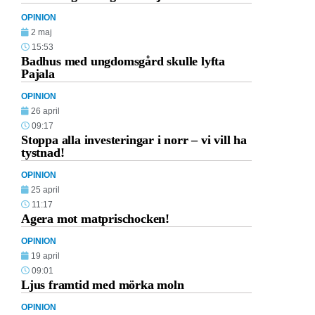
OPINION
2 maj
15:53
Badhus med ungdomsgård skulle lyfta
Pajala
OPINION
26 april
09:17
Stoppa alla investeringar i norr – vi vill ha
tystnad!
OPINION
25 april
11:17
Agera mot matprischocken!
OPINION
19 april
09:01
Ljus framtid med mörka moln
OPINION