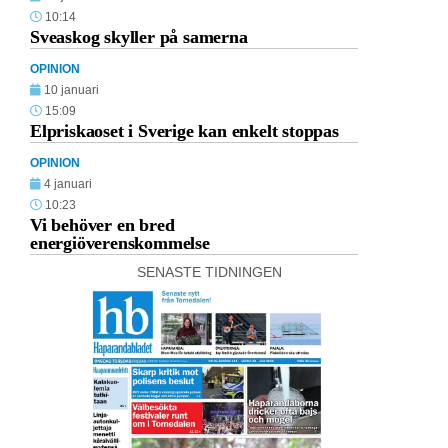
10:14
Sveaskog skyller på samerna
OPINION
10 januari
15:09
Elpriskaoset i Sverige kan enkelt stoppas
OPINION
4 januari
10:23
Vi behöver en bred
energiöverenskommelse
SENASTE TIDNINGEN