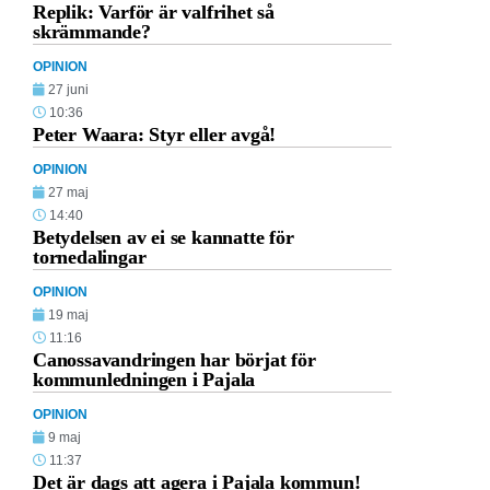
Replik: Varför är valfrihet så
skrämmande?
OPINION
27 juni
10:36
Peter Waara: Styr eller avgå!
OPINION
27 maj
14:40
Betydelsen av ei se kannatte för
tornedalingar
OPINION
19 maj
11:16
Canossavandringen har börjat för
kommunledningen i Pajala
OPINION
9 maj
11:37
Det är dags att agera i Pajala kommun!