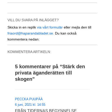
VILL DU SVARA PÅ INLÄGGET?
Skicka in en replik
via vårt formulär
eller mejla den till
friaord@haparandabladet.se.
Du kan också
kommentera nedan:
KOMMENTERA ARTIKELN:
5 kommentarer på “
Stärk den
privata äganderätten till
skogen
”
PECCKA PUUPÄÄ
6 juni, 2021 kl. 14:55
FRÅN TIDERNAS BEGYNNELSE