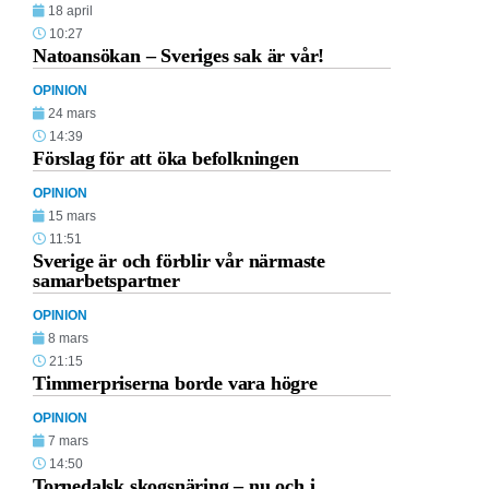
18 april
10:27
Natoansökan – Sveriges sak är vår!
OPINION
24 mars
14:39
Förslag för att öka befolkningen
OPINION
15 mars
11:51
Sverige är och förblir vår närmaste
samarbetspartner
OPINION
8 mars
21:15
Timmerpriserna borde vara högre
OPINION
7 mars
14:50
Tornedalsk skogsnäring – nu och i