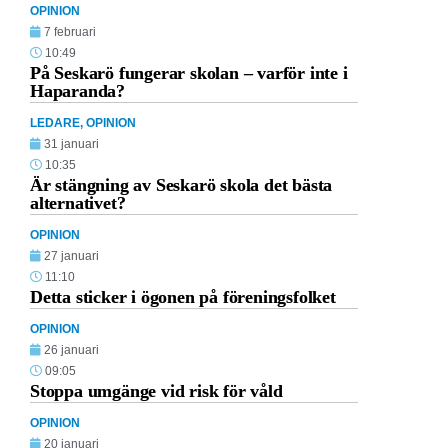
OPINION
7 februari
10:49
På Seskarö fungerar skolan – varför inte i
Haparanda?
LEDARE
,
OPINION
31 januari
10:35
Är stängning av Seskarö skola det bästa
alternativet?
OPINION
27 januari
11:10
Detta sticker i ögonen på föreningsfolket
OPINION
26 januari
09:05
Stoppa umgänge vid risk för våld
OPINION
20 januari