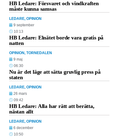
HB Ledare: Försvaret och vindkraften
måste kunna samsas
LEDARE
,
OPINION
9 september
10:13
HB Ledare: Elnätet borde vara gratis på
natten
OPINION
,
TORNEDALEN
9 maj
06:30
Nu är det läge att sätta gruvlig press på
staten
LEDARE
,
OPINION
26 mars
09:42
HB Ledare: Alla har rätt att berätta,
nästan allt
LEDARE
,
OPINION
6 december
10:50