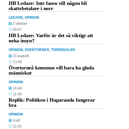
HB Ledare: Inte fasen vill någon bli
skattebetalare i norr
LEDARE
,
OPINION
2 oktober
09:57
HB Ledare: Varför är det så viktigt att
neka insyn?
OPINION
,
ÖVERTORNEÅ
,
TORNEDALEN
23 augusti
13:49
Övertorneå kommun vill bara ha glada
människor
OPINION
14 juli
11:49
Replik: Politiken i Haparanda fungerar
bra
OPINION
4 juli
11:03