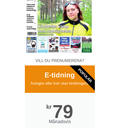
VILL DU PRENUMERERA?
POPULAR
E-tidning
Autogiro eller kort utan bindningstid
79
kr
Månadsvis